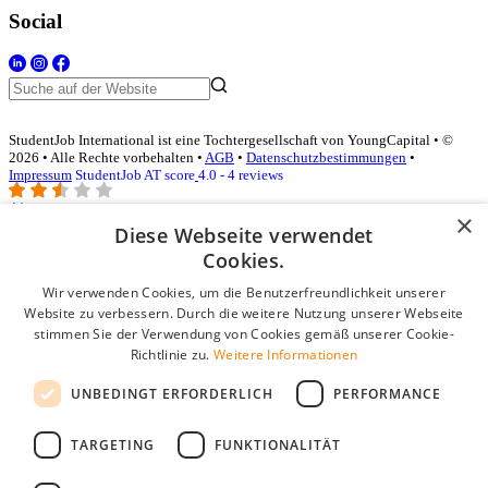
Social
StudentJob International ist eine Tochtergesellschaft von YoungCapital • ©
2026 • Alle Rechte vorbehalten •
AGB
•
Datenschutzbestimmungen
•
Impressum
StudentJob AT score
4.0 - 4 reviews
×
Diese Webseite verwendet
Login für Unternehmen
Cookies.
Wir verwenden Cookies, um die Benutzerfreundlichkeit unserer
E-Mail
*
Website zu verbessern. Durch die weitere Nutzung unserer Webseite
stimmen Sie der Verwendung von Cookies gemäß unserer Cookie-
Passwort
Richtlinie zu.
Weitere Informationen
Angemeldet bleiben
UNBEDINGT ERFORDERLICH
PERFORMANCE
Passwort vergessen?
Login
TARGETING
FUNKTIONALITÄT
Kostenloses Unternehmensprofil