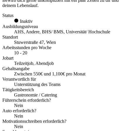
Bewirb dich gerne unkompliziert mit ein paar Zeilen zu dir und
deinem Lebenslauf.
Status
Inaktiv
Ausbildungsniveau
AHS, Andere, BHS/ BMS, Universität/ Hochschule
Standort
Stuwerstraße 47, Wien
Arbeitsstunden pro Woche
10 - 20
Jobart
Teilzeitjob, Abendjob
Gehaltsangabe
Zwischen 550€ und 1,100€ pro Monat
Verantwortlich für
Unterstützung des Teams
Tätigkeitsbereich
Gastronomie / Catering
Führerschein erforderlich?
Nein
Auto erforderlich?
Nein
Motivationsschreiben erforderlich?
Nein