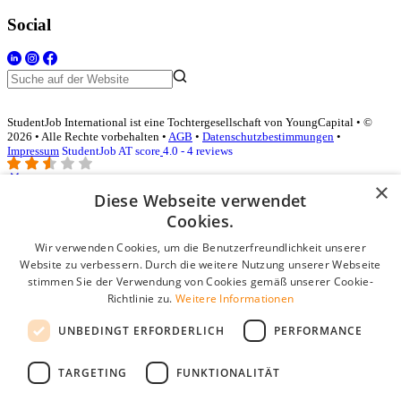
Social
StudentJob International ist eine Tochtergesellschaft von YoungCapital • ©
2026 • Alle Rechte vorbehalten •
AGB
•
Datenschutzbestimmungen
•
Impressum
StudentJob AT score
4.0 - 4 reviews
×
Diese Webseite verwendet
Login für Unternehmen
Cookies.
Wir verwenden Cookies, um die Benutzerfreundlichkeit unserer
E-Mail
*
Website zu verbessern. Durch die weitere Nutzung unserer Webseite
stimmen Sie der Verwendung von Cookies gemäß unserer Cookie-
Passwort
Richtlinie zu.
Weitere Informationen
Angemeldet bleiben
UNBEDINGT ERFORDERLICH
PERFORMANCE
Passwort vergessen?
Login
TARGETING
FUNKTIONALITÄT
Kostenloses Unternehmensprofil