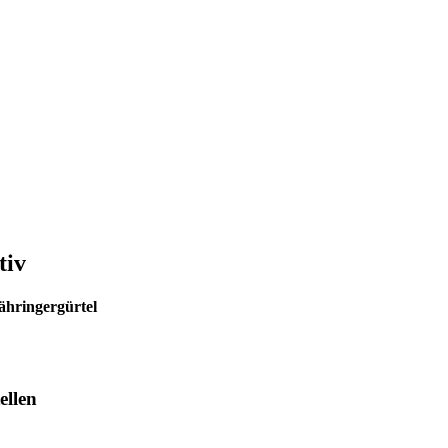
tiv
ähringergürtel
ellen