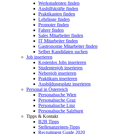
Werkstudenten finden
Aushilfskräfte finden
Praktikanten finden
Lehrlinge finden
Promoter finden
Fahrer finden
Sales Mitarbeiter finden
IT Mitarbeiter finden
Gastronomie Mitarbeiter finden
Selber Kandidaten suchen
Job inserieren
Kostenlos Jobs inserieren
Studentenjob inserieren
Nebenjob inserieren
Praktikum inserieren
Ausbildungsplatz inserieren
Personal in Österreich
Personalsuche Wien
Personalsuche Graz
Personalsuche Linz
Personalsuche Salzburg
Tipps & Kontakt
B2B Tipps
Stellenanzeigen-Tipps
Recruitment Guide 2020