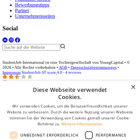
Bewerbungstipps
Partner
Unternehmensseiten
Social
StudentJob International ist eine Tochtergesellschaft von YoungCapital • ©
2026 • Alle Rechte vorbehalten •
AGB
•
Datenschutzbestimmungen
•
Impressum
StudentJob AT score
4.0 - 4 reviews
×
Diese Webseite verwendet
Login für Unternehmen
Cookies.
Wir verwenden Cookies, um die Benutzerfreundlichkeit unserer
E-Mail
*
Website zu verbessern. Durch die weitere Nutzung unserer Webseite
stimmen Sie der Verwendung von Cookies gemäß unserer Cookie-
Passwort
Richtlinie zu.
Weitere Informationen
Angemeldet bleiben
UNBEDINGT ERFORDERLICH
PERFORMANCE
Passwort vergessen?