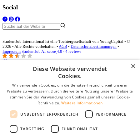
Social
StudentJob International ist eine Tochtergesellschaft von YoungCapital • ©
2026 • Alle Rechte vorbehalten •
AGB
•
Datenschutzbestimmungen
•
Impressum
StudentJob AT score
4.0 - 4 reviews
×
Diese Webseite verwendet
Login für Unternehmen
Cookies.
Wir verwenden Cookies, um die Benutzerfreundlichkeit unserer
E-Mail
*
Website zu verbessern. Durch die weitere Nutzung unserer Webseite
stimmen Sie der Verwendung von Cookies gemäß unserer Cookie-
Passwort
Richtlinie zu.
Weitere Informationen
Angemeldet bleiben
UNBEDINGT ERFORDERLICH
PERFORMANCE
Passwort vergessen?
Login
TARGETING
FUNKTIONALITÄT
Kostenloses Unternehmensprofil