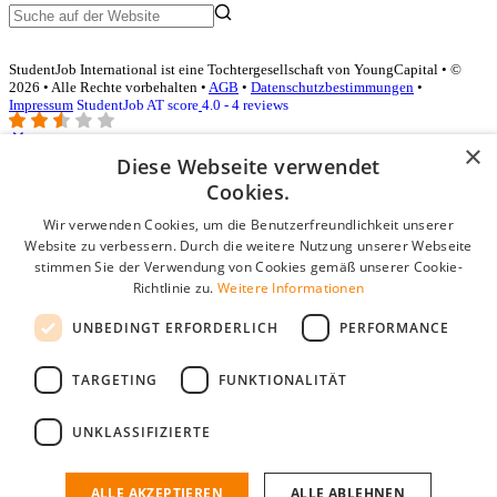
StudentJob International ist eine Tochtergesellschaft von YoungCapital • ©
2026 • Alle Rechte vorbehalten •
AGB
•
Datenschutzbestimmungen
•
Impressum
StudentJob AT score
4.0 - 4 reviews
×
Diese Webseite verwendet
Login für Unternehmen
Cookies.
Wir verwenden Cookies, um die Benutzerfreundlichkeit unserer
E-Mail
*
Website zu verbessern. Durch die weitere Nutzung unserer Webseite
stimmen Sie der Verwendung von Cookies gemäß unserer Cookie-
Passwort
Richtlinie zu.
Weitere Informationen
Angemeldet bleiben
UNBEDINGT ERFORDERLICH
PERFORMANCE
Passwort vergessen?
Login
TARGETING
FUNKTIONALITÄT
Kostenloses Unternehmensprofil
UNKLASSIFIZIERTE
Wenn Sie sich registriert haben, können Sie ein Unternehmensprofil
erstellen. Sie sind nur noch wenige Schritte davon entfernt, den
passenden Mitarbeiter zu finden.
ALLE AKZEPTIEREN
ALLE ABLEHNEN