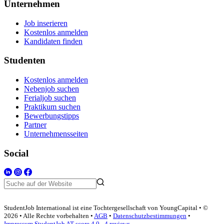
Unternehmen
Job inserieren
Kostenlos anmelden
Kandidaten finden
Studenten
Kostenlos anmelden
Nebenjob suchen
Ferialjob suchen
Praktikum suchen
Bewerbungstipps
Partner
Unternehmensseiten
Social
StudentJob International ist eine Tochtergesellschaft von YoungCapital • ©
2026 • Alle Rechte vorbehalten •
AGB
•
Datenschutzbestimmungen
•
Impressum
StudentJob AT score
4.0 - 4 reviews