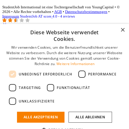
StudentJob International ist eine Tochtergesellschaft von YoungCapital • ©
2026 • Alle Rechte vorbehalten •
AGB
•
Datenschutzbestimmungen
•
Impressum
StudentJob AT score
4.0 - 4 reviews
×
Diese Webseite verwendet
Login für Unternehmen
Cookies.
Wir verwenden Cookies, um die Benutzerfreundlichkeit unserer
E-Mail
*
Website zu verbessern. Durch die weitere Nutzung unserer Webseite
stimmen Sie der Verwendung von Cookies gemäß unserer Cookie-
Passwort
Richtlinie zu.
Weitere Informationen
Angemeldet bleiben
UNBEDINGT ERFORDERLICH
PERFORMANCE
Passwort vergessen?
Login
TARGETING
FUNKTIONALITÄT
Kostenloses Unternehmensprofil
UNKLASSIFIZIERTE
Wenn Sie sich registriert haben, können Sie ein Unternehmensprofil
erstellen. Sie sind nur noch wenige Schritte davon entfernt, den
passenden Mitarbeiter zu finden.
ALLE AKZEPTIEREN
ALLE ABLEHNEN
Noch kein Unternehmensprofil?