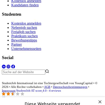
Kostenlos anmelden
Kandidaten finden
Studenten
Kostenlos anmelden
Nebenjob suchen
Ferialjob suchen
Praktikum suchen
Bewerbungstipps
Partner
Unternehmensseiten
Social
StudentJob International ist eine Tochtergesellschaft von YoungCapital • ©
2026 • Alle Rechte vorbehalten •
AGB
•
Datenschutzbestimmungen
•
Impressum
StudentJob AT score
4.0 - 4 reviews
×
Diese Webseite verwendet