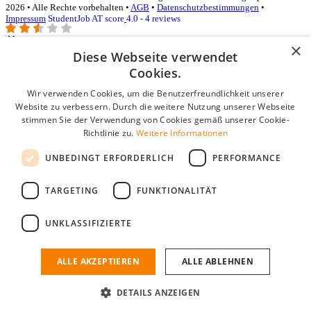
2026 • Alle Rechte vorbehalten •
AGB
•
Datenschutzbestimmungen
•
Impressum
StudentJob AT score
4.0 - 4 reviews
×
Diese Webseite verwendet
Login für Unternehmen
Cookies.
Wir verwenden Cookies, um die Benutzerfreundlichkeit unserer
E-Mail
*
Website zu verbessern. Durch die weitere Nutzung unserer Webseite
stimmen Sie der Verwendung von Cookies gemäß unserer Cookie-
Passwort
Richtlinie zu.
Weitere Informationen
Angemeldet bleiben
UNBEDINGT ERFORDERLICH
PERFORMANCE
Passwort vergessen?
Login
TARGETING
FUNKTIONALITÄT
Kostenloses Unternehmensprofil
UNKLASSIFIZIERTE
Wenn Sie sich registriert haben, können Sie ein Unternehmensprofil
erstellen. Sie sind nur noch wenige Schritte davon entfernt, den
passenden Mitarbeiter zu finden.
ALLE AKZEPTIEREN
ALLE ABLEHNEN
Noch kein Unternehmensprofil?
DETAILS ANZEIGEN
Kostenlos registrieren