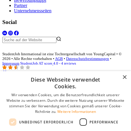
Bewerbungstipps
Partner
Unternehmensseiten
Social
StudentJob International ist eine Tochtergesellschaft von YoungCapital • ©
2026 • Alle Rechte vorbehalten •
AGB
•
Datenschutzbestimmungen
•
Impressum
StudentJob AT score
4.0 - 4 reviews
×
Diese Webseite verwendet
Login für Unternehmen
Cookies.
Wir verwenden Cookies, um die Benutzerfreundlichkeit unserer
E-Mail
*
Website zu verbessern. Durch die weitere Nutzung unserer Webseite
stimmen Sie der Verwendung von Cookies gemäß unserer Cookie-
Passwort
Richtlinie zu.
Weitere Informationen
Angemeldet bleiben
UNBEDINGT ERFORDERLICH
PERFORMANCE
Passwort vergessen?
Login