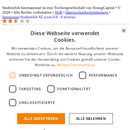
StudentJob International ist eine Tochtergesellschaft von YoungCapital • ©
2026 • Alle Rechte vorbehalten •
AGB
•
Datenschutzbestimmungen
•
Impressum
StudentJob AT score
4.0 - 4 reviews
×
Diese Webseite verwendet
Login für Unternehmen
Cookies.
Wir verwenden Cookies, um die Benutzerfreundlichkeit unserer
E-Mail
*
Website zu verbessern. Durch die weitere Nutzung unserer Webseite
stimmen Sie der Verwendung von Cookies gemäß unserer Cookie-
Passwort
Richtlinie zu.
Weitere Informationen
Angemeldet bleiben
UNBEDINGT ERFORDERLICH
PERFORMANCE
Passwort vergessen?
Login
TARGETING
FUNKTIONALITÄT
Kostenloses Unternehmensprofil
UNKLASSIFIZIERTE
Wenn Sie sich registriert haben, können Sie ein Unternehmensprofil
erstellen. Sie sind nur noch wenige Schritte davon entfernt, den
passenden Mitarbeiter zu finden.
ALLE AKZEPTIEREN
ALLE ABLEHNEN
Noch kein Unternehmensprofil?