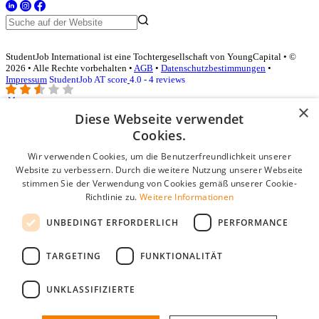
StudentJob International ist eine Tochtergesellschaft von YoungCapital • ©
2026 • Alle Rechte vorbehalten •
AGB
•
Datenschutzbestimmungen
•
Impressum
StudentJob AT score
4.0 - 4 reviews
×
Diese Webseite verwendet
Login für Unternehmen
Cookies.
Wir verwenden Cookies, um die Benutzerfreundlichkeit unserer
E-Mail
*
Website zu verbessern. Durch die weitere Nutzung unserer Webseite
stimmen Sie der Verwendung von Cookies gemäß unserer Cookie-
Passwort
Richtlinie zu.
Weitere Informationen
Angemeldet bleiben
UNBEDINGT ERFORDERLICH
PERFORMANCE
Passwort vergessen?
Login
TARGETING
FUNKTIONALITÄT
Kostenloses Unternehmensprofil
UNKLASSIFIZIERTE
Wenn Sie sich registriert haben, können Sie ein Unternehmensprofil
erstellen. Sie sind nur noch wenige Schritte davon entfernt, den