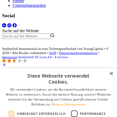
Partner
Unternehmensseiten
Social
Suche auf der Website
StudentJob International ist eine Tochtergesellschaft von YoungCapital • ©
2026 • Alle Rechte vorbehalten •
AGB
•
Datenschutzbestimmungen
•
Impressum
StudentJob AT score
4.0 - 4 reviews
×
Diese Webseite verwendet
Login für Unternehmen
Cookies.
E-Mail
*
Wir verwenden Cookies, um die Benutzerfreundlichkeit unserer
Website zu verbessern. Durch die weitere Nutzung unserer Webseite
stimmen Sie der Verwendung von Cookies gemäß unserer Cookie-
Passwort
Richtlinie zu.
Weitere Informationen
Angemeldet bleiben
UNBEDINGT ERFORDERLICH
PERFORMANCE
Passwort vergessen?