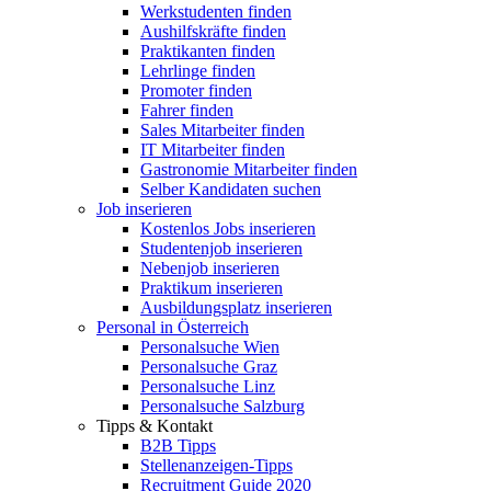
Werkstudenten finden
Aushilfskräfte finden
Praktikanten finden
Lehrlinge finden
Promoter finden
Fahrer finden
Sales Mitarbeiter finden
IT Mitarbeiter finden
Gastronomie Mitarbeiter finden
Selber Kandidaten suchen
Job inserieren
Kostenlos Jobs inserieren
Studentenjob inserieren
Nebenjob inserieren
Praktikum inserieren
Ausbildungsplatz inserieren
Personal in Österreich
Personalsuche Wien
Personalsuche Graz
Personalsuche Linz
Personalsuche Salzburg
Tipps & Kontakt
B2B Tipps
Stellenanzeigen-Tipps
Recruitment Guide 2020