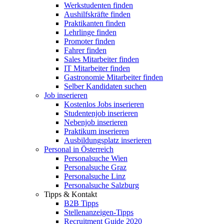
Werkstudenten finden
Aushilfskräfte finden
Praktikanten finden
Lehrlinge finden
Promoter finden
Fahrer finden
Sales Mitarbeiter finden
IT Mitarbeiter finden
Gastronomie Mitarbeiter finden
Selber Kandidaten suchen
Job inserieren
Kostenlos Jobs inserieren
Studentenjob inserieren
Nebenjob inserieren
Praktikum inserieren
Ausbildungsplatz inserieren
Personal in Österreich
Personalsuche Wien
Personalsuche Graz
Personalsuche Linz
Personalsuche Salzburg
Tipps & Kontakt
B2B Tipps
Stellenanzeigen-Tipps
Recruitment Guide 2020