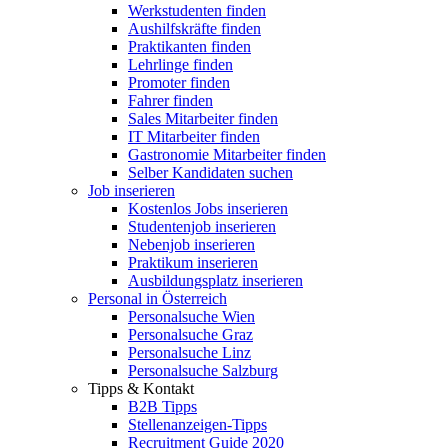
Werkstudenten finden
Aushilfskräfte finden
Praktikanten finden
Lehrlinge finden
Promoter finden
Fahrer finden
Sales Mitarbeiter finden
IT Mitarbeiter finden
Gastronomie Mitarbeiter finden
Selber Kandidaten suchen
Job inserieren
Kostenlos Jobs inserieren
Studentenjob inserieren
Nebenjob inserieren
Praktikum inserieren
Ausbildungsplatz inserieren
Personal in Österreich
Personalsuche Wien
Personalsuche Graz
Personalsuche Linz
Personalsuche Salzburg
Tipps & Kontakt
B2B Tipps
Stellenanzeigen-Tipps
Recruitment Guide 2020