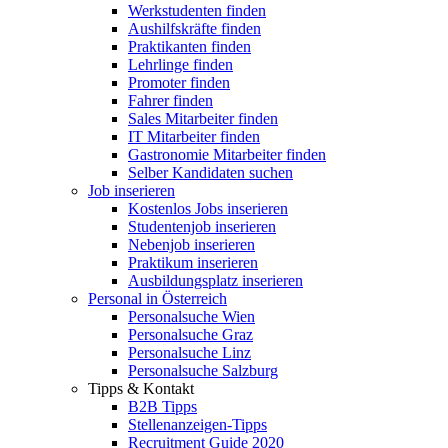
Werkstudenten finden
Aushilfskräfte finden
Praktikanten finden
Lehrlinge finden
Promoter finden
Fahrer finden
Sales Mitarbeiter finden
IT Mitarbeiter finden
Gastronomie Mitarbeiter finden
Selber Kandidaten suchen
Job inserieren
Kostenlos Jobs inserieren
Studentenjob inserieren
Nebenjob inserieren
Praktikum inserieren
Ausbildungsplatz inserieren
Personal in Österreich
Personalsuche Wien
Personalsuche Graz
Personalsuche Linz
Personalsuche Salzburg
Tipps & Kontakt
B2B Tipps
Stellenanzeigen-Tipps
Recruitment Guide 2020