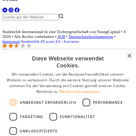
StudentJob International ist eine Tochtergesellschaft von YoungCapital • ©
2026 • Alle Rechte vorbehalten •
AGB
•
Datenschutzbestimmungen
•
Impressum
StudentJob AT score
4.0 - 4 reviews
×
Diese Webseite verwendet
Login für Unternehmen
Cookies.
Wir verwenden Cookies, um die Benutzerfreundlichkeit unserer
E-Mail
*
Website zu verbessern. Durch die weitere Nutzung unserer Webseite
stimmen Sie der Verwendung von Cookies gemäß unserer Cookie-
Passwort
Richtlinie zu.
Weitere Informationen
Angemeldet bleiben
UNBEDINGT ERFORDERLICH
PERFORMANCE
Passwort vergessen?
Login
TARGETING
FUNKTIONALITÄT
Kostenloses Unternehmensprofil
UNKLASSIFIZIERTE
Wenn Sie sich registriert haben, können Sie ein Unternehmensprofil