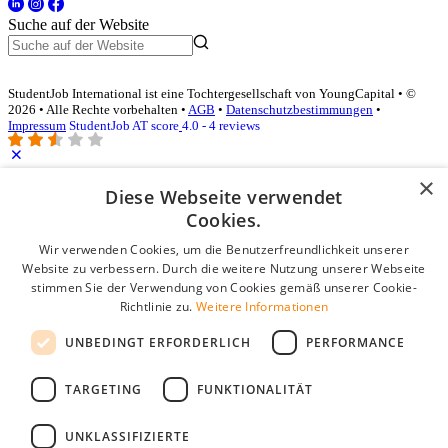
Suche auf der Website
StudentJob International ist eine Tochtergesellschaft von YoungCapital • ©
2026 • Alle Rechte vorbehalten •
AGB
•
Datenschutzbestimmungen
•
Impressum
StudentJob AT score
4.0 - 4 reviews
×
Diese Webseite verwendet
Login für Unternehmen
Cookies.
E-Mail
*
Wir verwenden Cookies, um die Benutzerfreundlichkeit unserer
Website zu verbessern. Durch die weitere Nutzung unserer Webseite
stimmen Sie der Verwendung von Cookies gemäß unserer Cookie-
Passwort
Richtlinie zu.
Weitere Informationen
Angemeldet bleiben
UNBEDINGT ERFORDERLICH
PERFORMANCE
Passwort vergessen?
Login
TARGETING
FUNKTIONALITÄT
Kostenloses Unternehmensprofil
UNKLASSIFIZIERTE
Wenn Sie sich registriert haben, können Sie ein Unternehmensprofil