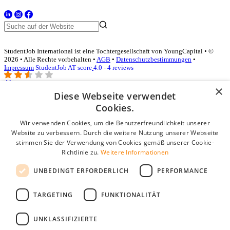
StudentJob International ist eine Tochtergesellschaft von YoungCapital • ©
2026 • Alle Rechte vorbehalten •
AGB
•
Datenschutzbestimmungen
•
Impressum
StudentJob AT score
4.0 - 4 reviews
×
Diese Webseite verwendet
Login für Unternehmen
Cookies.
Wir verwenden Cookies, um die Benutzerfreundlichkeit unserer
E-Mail
*
Website zu verbessern. Durch die weitere Nutzung unserer Webseite
stimmen Sie der Verwendung von Cookies gemäß unserer Cookie-
Passwort
Richtlinie zu.
Weitere Informationen
Angemeldet bleiben
UNBEDINGT ERFORDERLICH
PERFORMANCE
Passwort vergessen?
Login
TARGETING
FUNKTIONALITÄT
Kostenloses Unternehmensprofil
UNKLASSIFIZIERTE
Wenn Sie sich registriert haben, können Sie ein Unternehmensprofil