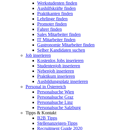
Werkstudenten finden
Aushilfskräfte finden
Praktikanten finden
Lehrlinge finden
Promoter finden
Fahrer finden
Sales Mitarbeiter finden
IT Mitarbeiter finden
Gastronomie Mitarbeiter finden
Selber Kandidaten suchen
Job inserieren
Kostenlos Jobs inserieren
Studentenjob inserieren
Nebenjob inserieren
Praktikum inserieren
Ausbildungsplatz inserieren
Personal in Österreich
Personalsuche Wien
Personalsuche Graz
Personalsuche Linz
Personalsuche Salzburg
Tipps & Kontakt
B2B Tipps
Stellenanzeigen-Tipps
Recruitment Guide 2020