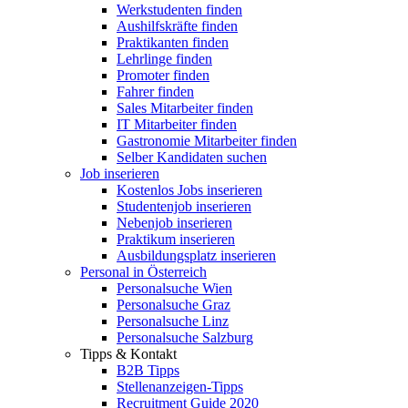
Werkstudenten finden
Aushilfskräfte finden
Praktikanten finden
Lehrlinge finden
Promoter finden
Fahrer finden
Sales Mitarbeiter finden
IT Mitarbeiter finden
Gastronomie Mitarbeiter finden
Selber Kandidaten suchen
Job inserieren
Kostenlos Jobs inserieren
Studentenjob inserieren
Nebenjob inserieren
Praktikum inserieren
Ausbildungsplatz inserieren
Personal in Österreich
Personalsuche Wien
Personalsuche Graz
Personalsuche Linz
Personalsuche Salzburg
Tipps & Kontakt
B2B Tipps
Stellenanzeigen-Tipps
Recruitment Guide 2020