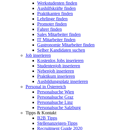
Werkstudenten finden
Aushilfskräfte finden
Praktikanten finden
Lehrlinge finden
Promoter finden
Fahrer finden
Sales Mitarbeiter finden
IT Mitarbeiter finden
Gastronomie Mitarbeiter finden
Selber Kandidaten suchen
Job inserieren
Kostenlos Jobs inserieren
Studentenjob inserieren
Nebenjob inserieren
Praktikum inserieren
Ausbildungsplatz inserieren
Personal in Österreich
Personalsuche Wien
Personalsuche Graz
Personalsuche Linz
Personalsuche Salzburg
Tipps & Kontakt
B2B Tipps
Stellenanzeigen-Tipps
Recruitment Guide 2020