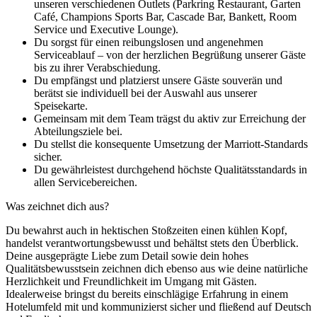
unseren verschiedenen Outlets (Parkring Restaurant, Garten
Café, Champions Sports Bar, Cascade Bar, Bankett, Room
Service und Executive Lounge).
Du sorgst für einen reibungslosen und angenehmen
Serviceablauf – von der herzlichen Begrüßung unserer Gäste
bis zu ihrer Verabschiedung.
Du empfängst und platzierst unsere Gäste souverän und
berätst sie individuell bei der Auswahl aus unserer
Speisekarte.
Gemeinsam mit dem Team trägst du aktiv zur Erreichung der
Abteilungsziele bei.
Du stellst die konsequente Umsetzung der Marriott-Standards
sicher.
Du gewährleistest durchgehend höchste Qualitätsstandards in
allen Servicebereichen.
Was zeichnet dich aus?
Du bewahrst auch in hektischen Stoßzeiten einen kühlen Kopf,
handelst verantwortungsbewusst und behältst stets den Überblick.
Deine ausgeprägte Liebe zum Detail sowie dein hohes
Qualitätsbewusstsein zeichnen dich ebenso aus wie deine natürliche
Herzlichkeit und Freundlichkeit im Umgang mit Gästen.
Idealerweise bringst du bereits einschlägige Erfahrung in einem
Hotelumfeld mit und kommunizierst sicher und fließend auf Deutsch