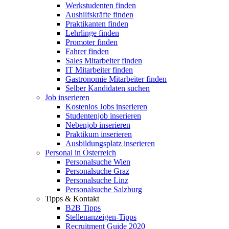
Werkstudenten finden
Aushilfskräfte finden
Praktikanten finden
Lehrlinge finden
Promoter finden
Fahrer finden
Sales Mitarbeiter finden
IT Mitarbeiter finden
Gastronomie Mitarbeiter finden
Selber Kandidaten suchen
Job inserieren
Kostenlos Jobs inserieren
Studentenjob inserieren
Nebenjob inserieren
Praktikum inserieren
Ausbildungsplatz inserieren
Personal in Österreich
Personalsuche Wien
Personalsuche Graz
Personalsuche Linz
Personalsuche Salzburg
Tipps & Kontakt
B2B Tipps
Stellenanzeigen-Tipps
Recruitment Guide 2020