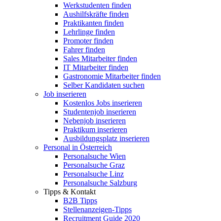
Werkstudenten finden
Aushilfskräfte finden
Praktikanten finden
Lehrlinge finden
Promoter finden
Fahrer finden
Sales Mitarbeiter finden
IT Mitarbeiter finden
Gastronomie Mitarbeiter finden
Selber Kandidaten suchen
Job inserieren
Kostenlos Jobs inserieren
Studentenjob inserieren
Nebenjob inserieren
Praktikum inserieren
Ausbildungsplatz inserieren
Personal in Österreich
Personalsuche Wien
Personalsuche Graz
Personalsuche Linz
Personalsuche Salzburg
Tipps & Kontakt
B2B Tipps
Stellenanzeigen-Tipps
Recruitment Guide 2020