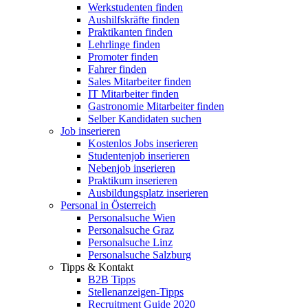
Werkstudenten finden
Aushilfskräfte finden
Praktikanten finden
Lehrlinge finden
Promoter finden
Fahrer finden
Sales Mitarbeiter finden
IT Mitarbeiter finden
Gastronomie Mitarbeiter finden
Selber Kandidaten suchen
Job inserieren
Kostenlos Jobs inserieren
Studentenjob inserieren
Nebenjob inserieren
Praktikum inserieren
Ausbildungsplatz inserieren
Personal in Österreich
Personalsuche Wien
Personalsuche Graz
Personalsuche Linz
Personalsuche Salzburg
Tipps & Kontakt
B2B Tipps
Stellenanzeigen-Tipps
Recruitment Guide 2020