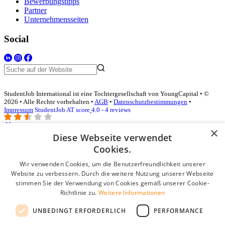
Bewerbungstipps
Partner
Unternehmensseiten
Social
StudentJob International ist eine Tochtergesellschaft von YoungCapital • ©
2026 • Alle Rechte vorbehalten •
AGB
•
Datenschutzbestimmungen
•
Impressum
StudentJob AT score
4.0 - 4 reviews
×
Diese Webseite verwendet
Login für Unternehmen
Cookies.
Wir verwenden Cookies, um die Benutzerfreundlichkeit unserer
E-Mail
*
Website zu verbessern. Durch die weitere Nutzung unserer Webseite
stimmen Sie der Verwendung von Cookies gemäß unserer Cookie-
Passwort
Richtlinie zu.
Weitere Informationen
Angemeldet bleiben
UNBEDINGT ERFORDERLICH
PERFORMANCE
Passwort vergessen?
Login