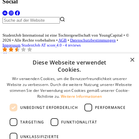
Social
StudentJob International ist eine Tochtergesellschaft von YoungCapital • ©
2026 • Alle Rechte vorbehalten •
AGB
•
Datenschutzbestimmungen
•
Impressum
StudentJob AT score
4.0 - 4 reviews
×
Diese Webseite verwendet
Login für Unternehmen
Cookies.
Wir verwenden Cookies, um die Benutzerfreundlichkeit unserer
E-Mail
*
Website zu verbessern. Durch die weitere Nutzung unserer Webseite
stimmen Sie der Verwendung von Cookies gemäß unserer Cookie-
Passwort
Richtlinie zu.
Weitere Informationen
Angemeldet bleiben
UNBEDINGT ERFORDERLICH
PERFORMANCE
Passwort vergessen?
Login
TARGETING
FUNKTIONALITÄT
Kostenloses Unternehmensprofil
UNKLASSIFIZIERTE