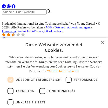
StudentJob International ist eine Tochtergesellschaft von YoungCapital • ©
2026 • Alle Rechte vorbehalten •
AGB
•
Datenschutzbestimmungen
•
Impressum
StudentJob AT score
4.0 - 4 reviews
×
Diese Webseite verwendet
Login für Unternehmen
Cookies.
Wir verwenden Cookies, um die Benutzerfreundlichkeit unserer
E-Mail
*
Website zu verbessern. Durch die weitere Nutzung unserer Webseite
stimmen Sie der Verwendung von Cookies gemäß unserer Cookie-
Passwort
Richtlinie zu.
Weitere Informationen
Angemeldet bleiben
UNBEDINGT ERFORDERLICH
PERFORMANCE
Passwort vergessen?
Login
TARGETING
FUNKTIONALITÄT
Kostenloses Unternehmensprofil
UNKLASSIFIZIERTE
Wenn Sie sich registriert haben, können Sie ein Unternehmensprofil