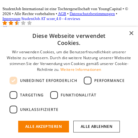
StudentJob International ist eine Tochtergesellschaft von YoungCapital • ©
2026 • Alle Rechte vorbehalten •
AGB
•
Datenschutzbestimmungen
•
Impressum
StudentJob AT score
4.0 - 4 reviews
×
Diese Webseite verwendet
Login für Unternehmen
Cookies.
Wir verwenden Cookies, um die Benutzerfreundlichkeit unserer
E-Mail
*
Website zu verbessern. Durch die weitere Nutzung unserer Webseite
stimmen Sie der Verwendung von Cookies gemäß unserer Cookie-
Passwort
Richtlinie zu.
Weitere Informationen
Angemeldet bleiben
UNBEDINGT ERFORDERLICH
PERFORMANCE
Passwort vergessen?
Login
TARGETING
FUNKTIONALITÄT
Kostenloses Unternehmensprofil
UNKLASSIFIZIERTE
Wenn Sie sich registriert haben, können Sie ein Unternehmensprofil
erstellen. Sie sind nur noch wenige Schritte davon entfernt, den
passenden Mitarbeiter zu finden.
ALLE AKZEPTIEREN
ALLE ABLEHNEN
Noch kein Unternehmensprofil?