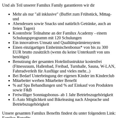
Und als Teil unserer Familux Family garantieren wir dir
Mehr als nur "all inklusive" (Buffet zum Frühstück, Mittag-
und
Abendessen sowie Snacks und natürlich Getränke, auch an
freien Tagen)
Kostenfreie Teilnahme an der Familux Academy - einem
Schulungsprogramm mit 120 Schulungen
Ein innovatives Umsatz und Qualitätsprämiensystem
Einen einzigartigen Einheimischenbonus* von bis zu 300
EUR brutto zusätzilch (wenn du keine Unterkunft von uns
benötigst)
Benutzung der gesamten Hotelinfrastruktur kostenfrei
(Fitnessraum, Hallenbad, Freibad, Turnhalle, Sauna, W-LAN,
Fahrradverleih für Ausflüge und vieles mehr...)
Bei Bedarf Unterbringung der eigenen Kinder im Kinderclub
Mitarbeiter werben Mitarbeiter Benefit
% auf Spa Behandlungen und % auf Einkauf von Produkten
sowie F&B
Freiwilliger Sonntagsbonus- ab 1 Jahr Betriebszugehörigkeit
E-Auto Möglichkeit und Bikeleasing nach Absprache und
Betriebszugehörigkeit
Unsere gesamten Familux Benefits findest du unter folgendem Link:
Familux Benefits