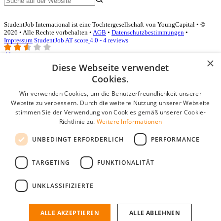
StudentJob International ist eine Tochtergesellschaft von YoungCapital • ©
2026 • Alle Rechte vorbehalten •
AGB
•
Datenschutzbestimmungen
•
Impressum
StudentJob AT score
4.0 - 4 reviews
×
Diese Webseite verwendet
Login für Unternehmen
Cookies.
Wir verwenden Cookies, um die Benutzerfreundlichkeit unserer
E-Mail
*
Website zu verbessern. Durch die weitere Nutzung unserer Webseite
stimmen Sie der Verwendung von Cookies gemäß unserer Cookie-
Passwort
Richtlinie zu.
Weitere Informationen
Angemeldet bleiben
UNBEDINGT ERFORDERLICH
PERFORMANCE
Passwort vergessen?
Login
TARGETING
FUNKTIONALITÄT
Kostenloses Unternehmensprofil
UNKLASSIFIZIERTE
Wenn Sie sich registriert haben, können Sie ein Unternehmensprofil
erstellen. Sie sind nur noch wenige Schritte davon entfernt, den
passenden Mitarbeiter zu finden.
ALLE AKZEPTIEREN
ALLE ABLEHNEN