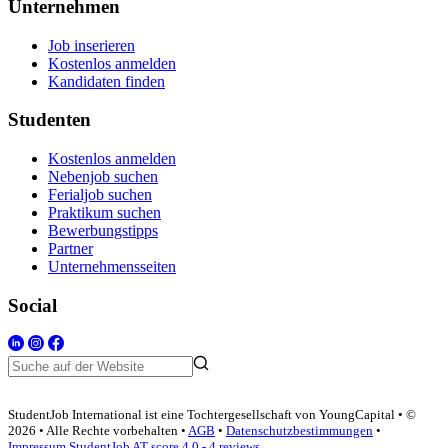
Unternehmen
Job inserieren
Kostenlos anmelden
Kandidaten finden
Studenten
Kostenlos anmelden
Nebenjob suchen
Ferialjob suchen
Praktikum suchen
Bewerbungstipps
Partner
Unternehmensseiten
Social
StudentJob International ist eine Tochtergesellschaft von YoungCapital • ©
2026 • Alle Rechte vorbehalten •
AGB
•
Datenschutzbestimmungen
•
Impressum
StudentJob AT score
4.0 - 4 reviews