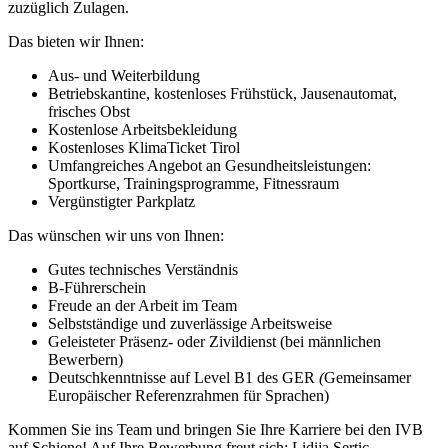
zuzüglich Zulagen.
Das bieten wir Ihnen:
Aus- und Weiterbildung
Betriebskantine, kostenloses Frühstück, Jausenautomat,
frisches Obst
Kostenlose Arbeitsbekleidung
Kostenloses KlimaTicket Tirol
Umfangreiches Angebot an Gesundheitsleistungen:
Sportkurse, Trainingsprogramme, Fitnessraum
Vergünstigter Parkplatz
Das wünschen wir uns von Ihnen:
Gutes technisches Verständnis
B-Führerschein
Freude an der Arbeit im Team
Selbstständige und zuverlässige Arbeitsweise
Geleisteter Präsenz- oder Zivildienst (bei männlichen
Bewerbern)
Deutschkenntnisse auf Level B1 des GER
(
Gemeinsamer
Europäischer Referenzrahmen für Sprachen)
Kommen Sie ins Team und bringen Sie Ihre Karriere bei den IVB
auf Schiene! Auf Ihre Bewerbung freut sich: Lidija Sertic