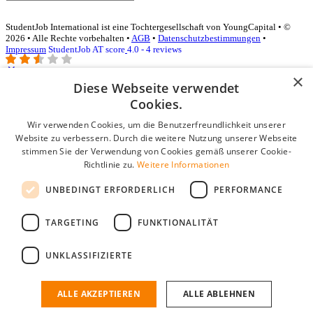
StudentJob International ist eine Tochtergesellschaft von YoungCapital • ©
2026 • Alle Rechte vorbehalten •
AGB
•
Datenschutzbestimmungen
•
Impressum
StudentJob AT score
4.0 - 4 reviews
×
Diese Webseite verwendet
Login für Unternehmen
Cookies.
Wir verwenden Cookies, um die Benutzerfreundlichkeit unserer
E-Mail
*
Website zu verbessern. Durch die weitere Nutzung unserer Webseite
stimmen Sie der Verwendung von Cookies gemäß unserer Cookie-
Passwort
Richtlinie zu.
Weitere Informationen
Angemeldet bleiben
UNBEDINGT ERFORDERLICH
PERFORMANCE
Passwort vergessen?
Login
TARGETING
FUNKTIONALITÄT
Kostenloses Unternehmensprofil
UNKLASSIFIZIERTE
Wenn Sie sich registriert haben, können Sie ein Unternehmensprofil
erstellen. Sie sind nur noch wenige Schritte davon entfernt, den
passenden Mitarbeiter zu finden.
ALLE AKZEPTIEREN
ALLE ABLEHNEN
Noch kein Unternehmensprofil?