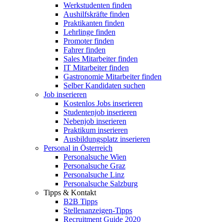
Werkstudenten finden
Aushilfskräfte finden
Praktikanten finden
Lehrlinge finden
Promoter finden
Fahrer finden
Sales Mitarbeiter finden
IT Mitarbeiter finden
Gastronomie Mitarbeiter finden
Selber Kandidaten suchen
Job inserieren
Kostenlos Jobs inserieren
Studentenjob inserieren
Nebenjob inserieren
Praktikum inserieren
Ausbildungsplatz inserieren
Personal in Österreich
Personalsuche Wien
Personalsuche Graz
Personalsuche Linz
Personalsuche Salzburg
Tipps & Kontakt
B2B Tipps
Stellenanzeigen-Tipps
Recruitment Guide 2020