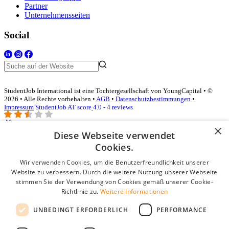
Partner
Unternehmensseiten
Social
StudentJob International ist eine Tochtergesellschaft von YoungCapital • ©
2026 • Alle Rechte vorbehalten •
AGB
•
Datenschutzbestimmungen
•
Impressum
StudentJob AT score
4.0 - 4 reviews
×
Diese Webseite verwendet
Login für Unternehmen
Cookies.
Wir verwenden Cookies, um die Benutzerfreundlichkeit unserer
E-Mail
*
Website zu verbessern. Durch die weitere Nutzung unserer Webseite
stimmen Sie der Verwendung von Cookies gemäß unserer Cookie-
Passwort
Richtlinie zu.
Weitere Informationen
Angemeldet bleiben
UNBEDINGT ERFORDERLICH
PERFORMANCE
Passwort vergessen?
Login