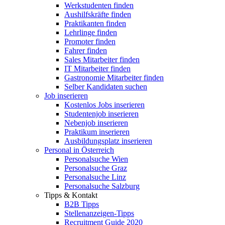
Werkstudenten finden
Aushilfskräfte finden
Praktikanten finden
Lehrlinge finden
Promoter finden
Fahrer finden
Sales Mitarbeiter finden
IT Mitarbeiter finden
Gastronomie Mitarbeiter finden
Selber Kandidaten suchen
Job inserieren
Kostenlos Jobs inserieren
Studentenjob inserieren
Nebenjob inserieren
Praktikum inserieren
Ausbildungsplatz inserieren
Personal in Österreich
Personalsuche Wien
Personalsuche Graz
Personalsuche Linz
Personalsuche Salzburg
Tipps & Kontakt
B2B Tipps
Stellenanzeigen-Tipps
Recruitment Guide 2020