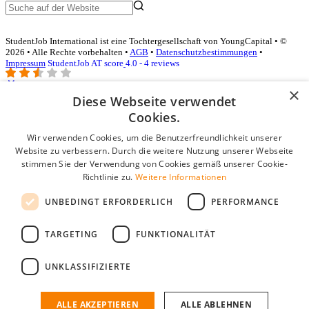
StudentJob International ist eine Tochtergesellschaft von YoungCapital • ©
2026 • Alle Rechte vorbehalten •
AGB
•
Datenschutzbestimmungen
•
Impressum
StudentJob AT score
4.0 - 4 reviews
×
Diese Webseite verwendet
Login für Unternehmen
Cookies.
Wir verwenden Cookies, um die Benutzerfreundlichkeit unserer
E-Mail
*
Website zu verbessern. Durch die weitere Nutzung unserer Webseite
stimmen Sie der Verwendung von Cookies gemäß unserer Cookie-
Passwort
Richtlinie zu.
Weitere Informationen
Angemeldet bleiben
UNBEDINGT ERFORDERLICH
PERFORMANCE
Passwort vergessen?
Login
TARGETING
FUNKTIONALITÄT
Kostenloses Unternehmensprofil
UNKLASSIFIZIERTE
Wenn Sie sich registriert haben, können Sie ein Unternehmensprofil
erstellen. Sie sind nur noch wenige Schritte davon entfernt, den
passenden Mitarbeiter zu finden.
ALLE AKZEPTIEREN
ALLE ABLEHNEN