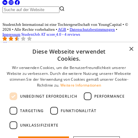
StudentJob International ist eine Tochtergesellschaft von YoungCapital • ©
2026 • Alle Rechte vorbehalten •
AGB
•
Datenschutzbestimmungen
•
Impressum
StudentJob AT score
4.0 - 4 reviews
×
Diese Webseite verwendet
Login für Unternehmen
Cookies.
Wir verwenden Cookies, um die Benutzerfreundlichkeit unserer
E-Mail
*
Website zu verbessern. Durch die weitere Nutzung unserer Webseite
stimmen Sie der Verwendung von Cookies gemäß unserer Cookie-
Passwort
Richtlinie zu.
Weitere Informationen
Angemeldet bleiben
UNBEDINGT ERFORDERLICH
PERFORMANCE
Passwort vergessen?
Login
TARGETING
FUNKTIONALITÄT
Kostenloses Unternehmensprofil
UNKLASSIFIZIERTE
Wenn Sie sich registriert haben, können Sie ein Unternehmensprofil
erstellen. Sie sind nur noch wenige Schritte davon entfernt, den