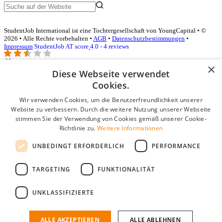
StudentJob International ist eine Tochtergesellschaft von YoungCapital • ©
2026 • Alle Rechte vorbehalten •
AGB
•
Datenschutzbestimmungen
•
Impressum
StudentJob AT score
4.0 - 4 reviews
×
Diese Webseite verwendet
Login für Unternehmen
Cookies.
Wir verwenden Cookies, um die Benutzerfreundlichkeit unserer
E-Mail
*
Website zu verbessern. Durch die weitere Nutzung unserer Webseite
stimmen Sie der Verwendung von Cookies gemäß unserer Cookie-
Passwort
Richtlinie zu.
Weitere Informationen
Angemeldet bleiben
UNBEDINGT ERFORDERLICH
PERFORMANCE
Passwort vergessen?
Login
TARGETING
FUNKTIONALITÄT
Kostenloses Unternehmensprofil
UNKLASSIFIZIERTE
Wenn Sie sich registriert haben, können Sie ein Unternehmensprofil
erstellen. Sie sind nur noch wenige Schritte davon entfernt, den
passenden Mitarbeiter zu finden.
ALLE AKZEPTIEREN
ALLE ABLEHNEN