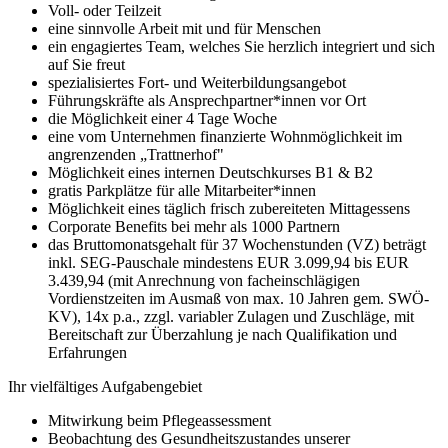
Voll- oder Teilzeit
eine sinnvolle Arbeit mit und für Menschen
ein engagiertes Team, welches Sie herzlich integriert und sich
auf Sie freut
spezialisiertes Fort- und Weiterbildungsangebot
Führungskräfte als Ansprechpartner*innen vor Ort
die Möglichkeit einer 4 Tage Woche
eine vom Unternehmen finanzierte Wohnmöglichkeit im
angrenzenden „Trattnerhof"
Möglichkeit eines internen Deutschkurses B1 & B2
gratis Parkplätze für alle Mitarbeiter*innen
Möglichkeit eines täglich frisch zubereiteten Mittagessens
Corporate Benefits bei mehr als 1000 Partnern
das Bruttomonatsgehalt für 37 Wochenstunden (VZ) beträgt
inkl. SEG-Pauschale mindestens EUR 3.099,94 bis EUR
3.439,94 (mit Anrechnung von facheinschlägigen
Vordienstzeiten im Ausmaß von max. 10 Jahren gem. SWÖ-
KV), 14x p.a., zzgl. variabler Zulagen und Zuschläge, mit
Bereitschaft zur Überzahlung je nach Qualifikation und
Erfahrungen
Ihr vielfältiges Aufgabengebiet
Mitwirkung beim Pflegeassessment
Beobachtung des Gesundheitszustandes unserer