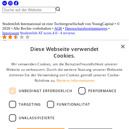
StudentJob International ist eine Tochtergesellschaft von YoungCapital • ©
2026 • Alle Rechte vorbehalten •
AGB
•
Datenschutzbestimmungen
•
Impressum
StudentJob AT score
4.0 - 4 reviews
×
Diese Webseite verwendet
Login für Unternehmen
Cookies.
Wir verwenden Cookies, um die Benutzerfreundlichkeit unserer
E-Mail
*
Website zu verbessern. Durch die weitere Nutzung unserer Webseite
stimmen Sie der Verwendung von Cookies gemäß unserer Cookie-
Passwort
Richtlinie zu.
Weitere Informationen
Angemeldet bleiben
UNBEDINGT ERFORDERLICH
PERFORMANCE
Passwort vergessen?
Login
TARGETING
FUNKTIONALITÄT
Kostenloses Unternehmensprofil
UNKLASSIFIZIERTE
Wenn Sie sich registriert haben, können Sie ein Unternehmensprofil
erstellen. Sie sind nur noch wenige Schritte davon entfernt, den