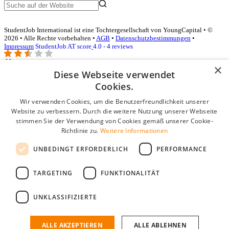
StudentJob International ist eine Tochtergesellschaft von YoungCapital • ©
2026 • Alle Rechte vorbehalten •
AGB
•
Datenschutzbestimmungen
•
Impressum
StudentJob AT score
4.0 - 4 reviews
×
Diese Webseite verwendet
Login für Unternehmen
Cookies.
Wir verwenden Cookies, um die Benutzerfreundlichkeit unserer
E-Mail
*
Website zu verbessern. Durch die weitere Nutzung unserer Webseite
stimmen Sie der Verwendung von Cookies gemäß unserer Cookie-
Passwort
Richtlinie zu.
Weitere Informationen
Angemeldet bleiben
UNBEDINGT ERFORDERLICH
PERFORMANCE
Passwort vergessen?
Login
TARGETING
FUNKTIONALITÄT
Kostenloses Unternehmensprofil
UNKLASSIFIZIERTE
Wenn Sie sich registriert haben, können Sie ein Unternehmensprofil
erstellen. Sie sind nur noch wenige Schritte davon entfernt, den
passenden Mitarbeiter zu finden.
ALLE AKZEPTIEREN
ALLE ABLEHNEN