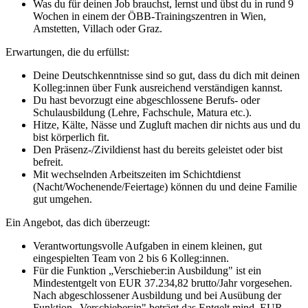
Was du für deinen Job brauchst, lernst und übst du in rund 9
Wochen in einem der ÖBB-Trainingszentren in Wien,
Amstetten, Villach oder Graz.
Erwartungen, die du erfüllst:
Deine Deutschkenntnisse sind so gut, dass du dich mit deinen
Kolleg:innen über Funk ausreichend verständigen kannst.
Du hast bevorzugt eine abgeschlossene Berufs- oder
Schulausbildung (Lehre, Fachschule, Matura etc.).
Hitze, Kälte, Nässe und Zugluft machen dir nichts aus und du
bist körperlich fit.
Den Präsenz-/Zivildienst hast du bereits geleistet oder bist
befreit.
Mit wechselnden Arbeitszeiten im Schichtdienst
(Nacht/Wochenende/Feiertage) können du und deine Familie
gut umgehen.
Ein Angebot, das dich überzeugt:
Verantwortungsvolle Aufgaben in einem kleinen, gut
eingespielten Team von 2 bis 6 Kolleg:innen.
Für die Funktion „Verschieber:in Ausbildung" ist ein
Mindestentgelt von EUR 37.234,82 brutto/Jahr vorgesehen.
Nach abgeschlossener Ausbildung und bei Ausübung der
Funktion „Verschieber:in" beträgt das Entgelt mind. EUR