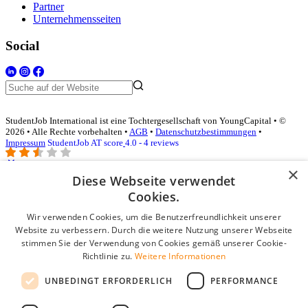
Partner
Unternehmensseiten
Social
StudentJob International ist eine Tochtergesellschaft von YoungCapital • ©
2026 • Alle Rechte vorbehalten •
AGB
•
Datenschutzbestimmungen
•
Impressum
StudentJob AT score
4.0 - 4 reviews
×
Diese Webseite verwendet
Login für Unternehmen
Cookies.
Wir verwenden Cookies, um die Benutzerfreundlichkeit unserer
E-Mail
*
Website zu verbessern. Durch die weitere Nutzung unserer Webseite
stimmen Sie der Verwendung von Cookies gemäß unserer Cookie-
Passwort
Richtlinie zu.
Weitere Informationen
Angemeldet bleiben
UNBEDINGT ERFORDERLICH
PERFORMANCE
Passwort vergessen?
Login