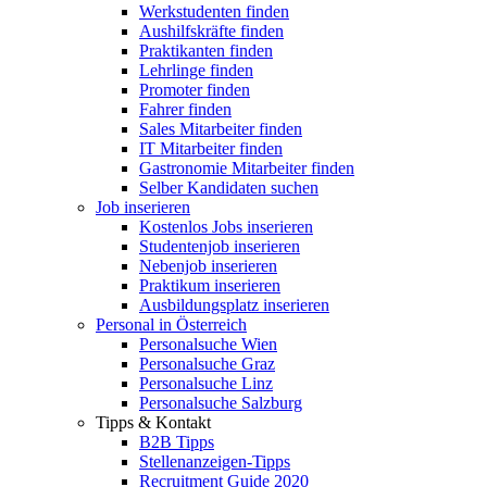
Werkstudenten finden
Aushilfskräfte finden
Praktikanten finden
Lehrlinge finden
Promoter finden
Fahrer finden
Sales Mitarbeiter finden
IT Mitarbeiter finden
Gastronomie Mitarbeiter finden
Selber Kandidaten suchen
Job inserieren
Kostenlos Jobs inserieren
Studentenjob inserieren
Nebenjob inserieren
Praktikum inserieren
Ausbildungsplatz inserieren
Personal in Österreich
Personalsuche Wien
Personalsuche Graz
Personalsuche Linz
Personalsuche Salzburg
Tipps & Kontakt
B2B Tipps
Stellenanzeigen-Tipps
Recruitment Guide 2020