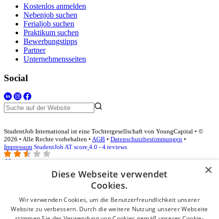
Kostenlos anmelden
Nebenjob suchen
Ferialjob suchen
Praktikum suchen
Bewerbungstipps
Partner
Unternehmensseiten
Social
StudentJob International ist eine Tochtergesellschaft von YoungCapital • ©
2026 • Alle Rechte vorbehalten •
AGB
•
Datenschutzbestimmungen
•
Impressum
StudentJob AT score
4.0 - 4 reviews
×
Diese Webseite verwendet
Login für Unternehmen
Cookies.
Wir verwenden Cookies, um die Benutzerfreundlichkeit unserer
E-Mail
*
Website zu verbessern. Durch die weitere Nutzung unserer Webseite
stimmen Sie der Verwendung von Cookies gemäß unserer Cookie-