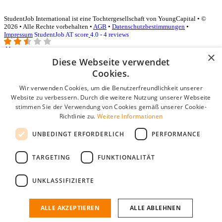
StudentJob International ist eine Tochtergesellschaft von YoungCapital • ©
2026 • Alle Rechte vorbehalten •
AGB
•
Datenschutzbestimmungen
•
Impressum
StudentJob AT score
4.0 - 4 reviews
×
Diese Webseite verwendet
Login für Unternehmen
Cookies.
Wir verwenden Cookies, um die Benutzerfreundlichkeit unserer
E-Mail
*
Website zu verbessern. Durch die weitere Nutzung unserer Webseite
stimmen Sie der Verwendung von Cookies gemäß unserer Cookie-
Passwort
Richtlinie zu.
Weitere Informationen
Angemeldet bleiben
UNBEDINGT ERFORDERLICH
PERFORMANCE
Passwort vergessen?
Login
TARGETING
FUNKTIONALITÄT
Kostenloses Unternehmensprofil
UNKLASSIFIZIERTE
Wenn Sie sich registriert haben, können Sie ein Unternehmensprofil
erstellen. Sie sind nur noch wenige Schritte davon entfernt, den
passenden Mitarbeiter zu finden.
ALLE AKZEPTIEREN
ALLE ABLEHNEN
Noch kein Unternehmensprofil?