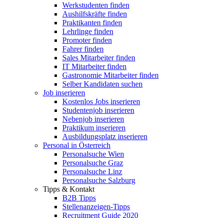
Werkstudenten finden
Aushilfskräfte finden
Praktikanten finden
Lehrlinge finden
Promoter finden
Fahrer finden
Sales Mitarbeiter finden
IT Mitarbeiter finden
Gastronomie Mitarbeiter finden
Selber Kandidaten suchen
Job inserieren
Kostenlos Jobs inserieren
Studentenjob inserieren
Nebenjob inserieren
Praktikum inserieren
Ausbildungsplatz inserieren
Personal in Österreich
Personalsuche Wien
Personalsuche Graz
Personalsuche Linz
Personalsuche Salzburg
Tipps & Kontakt
B2B Tipps
Stellenanzeigen-Tipps
Recruitment Guide 2020