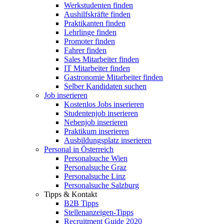
Werkstudenten finden
Aushilfskräfte finden
Praktikanten finden
Lehrlinge finden
Promoter finden
Fahrer finden
Sales Mitarbeiter finden
IT Mitarbeiter finden
Gastronomie Mitarbeiter finden
Selber Kandidaten suchen
Job inserieren
Kostenlos Jobs inserieren
Studentenjob inserieren
Nebenjob inserieren
Praktikum inserieren
Ausbildungsplatz inserieren
Personal in Österreich
Personalsuche Wien
Personalsuche Graz
Personalsuche Linz
Personalsuche Salzburg
Tipps & Kontakt
B2B Tipps
Stellenanzeigen-Tipps
Recruitment Guide 2020